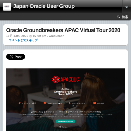
Japan Oracle User Group
検索
Oracle Groundbreakers APAC Virtual Tour 2020
10月 13th, 2020 @ 07:00 pm › wmo6hash
↓ コメントまでスキップ