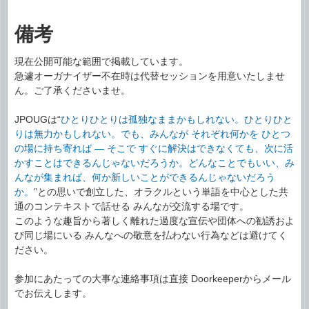
備考
現在公開可能な範囲で掲載しています。
急遽オーガナイザー不在時は代替セッションを用意いたしませ
ん。ご了承くださいませ。
JPOUGは“
ひとりひとりは孤独なままかもしれない。ひとりひと
りは無力かもしれない。でも、みんなが それぞれ何かを ひとつ
の場に持ち寄れば ― そこで すぐに解決はできなくても、次に活
かすことはできるんじゃないだろうか。どんなことでもいい、み
んなが集まれば、何か新しいことができるんじゃないだろう
か。
”との思いで創立した、オラクルという単語を中心とした共
通のコンテキストで話せる みんなが交流する場です。
このような趣旨から著しく離れた過度な宣伝や団体への勧誘およ
び同じ場にいる みんなへの敬意を払わない行為などは避けてく
ださい。
参加にあたっての大事な連絡事項は直接 Doorkeeperからメール
でお伝えします。