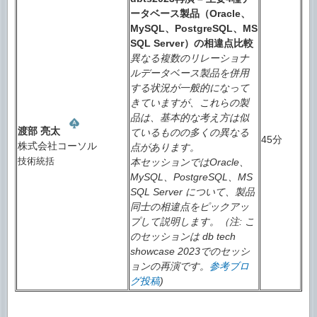
ータベース製品（Oracle、
MySQL、PostgreSQL、MS
SQL Server）の相違点比較
異なる複数のリレーショナ
ルデータベース製品を併用
する状況が一般的になって
きていますが、これらの製
品は、基本的な考え方は似
渡部 亮太
ているものの多くの異なる
45分
株式会社コーソル
点があります。
技術統括
本セッションではOracle、
MySQL、PostgreSQL、MS
SQL Server について、製品
同士の相違点をピックアッ
プして説明します。（注: こ
のセッションは db tech
showcase 2023でのセッシ
ョンの再演です。
参考ブロ
グ投稿
)​