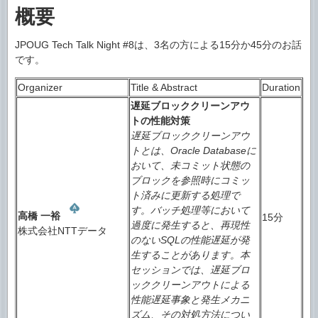
概要
JPOUG Tech Talk Night #8は、3名の方による15分か45分のお話
です。
Organizer
Title & Abstract
Duration
遅延ブロッククリーンアウ
トの性能対策
遅延ブロッククリーンアウ
トとは、Oracle Databaseに
おいて、未コミット状態の
ブロックを参照時にコミッ
ト済みに更新する処理で
す。バッチ処理等において
高橋 一裕
15分
過度に発生すると、再現性
株式会社NTTデータ
のないSQLの性能遅延が発
生することがあります。本
セッションでは、遅延ブロ
ッククリーンアウトによる
性能遅延事象と発生メカニ
ズム、その対処方法につい