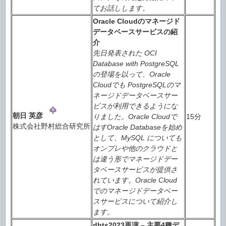
てお話しします。
Oracle Cloudのマネージド
データベースサービスの紹
介
先日発表された OCI
Database with PostgreSQL
の登場を以って、Oracle
Cloudでも PostgreSQLのマ
ネージドデータベースサー
ビスが利用できるようにな
朝日 英彦
りました。Oracle Cloudで
15分
株式会社野村総合研究所
はすOracle Databaseを始め
として、MySQL についても
オンプレや他のクラウドと
は違う形でマネージドデー
タベースサービスが提供さ
れています。Oracle Cloud
でのマネージドデータベー
スサービスについて紹介し
ます。
dbts2023再演 – 主要4種デ