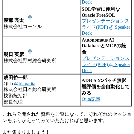
Deck
SQL学習に便利な
Oracle FreeSQL
渡部 亮太
プレゼンテーションス
株式会社コーソル
ライド(PDF) @ Speaker
Deck
Autonomous AI
DatabaseとMCPの統
合
朝日 英彦
プレゼンテーションス
株式会社野村総合研究所
ライド(PDF) @ Speaker
Deck
成田裕一郎
ADB-S のパッチ無影
Qiita
@jri_narita
響評価を全自動化して
株式会社日本総合研究所
みる
技術統括部
Qiita記事
部長代理
これら公開された資料をご覧になって、ぞれぞれのセッショ
ンをふりかえってみていただければと思います。
また集まりましょう !