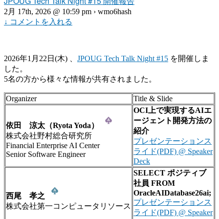
JPOUG Tech Talk Night #15 開催報告
2月 17th, 2026 @ 10:59 pm › wmo6hash
↓ コメントを入れる
2026年1月22日(木) 、
JPOUG Tech Talk Night #15
を開催しま
した。
5名の方から様々な情報が共有されました。
Organizer
Title & Slide
OCI上で実現するAIエ
ージェント開発方法の
依田 涼太（Ryota Yoda）
紹介
株式会社野村総合研究所
プレゼンテーションス
Financial Enterprise AI Center
ライド(PDF) @ Speaker
Senior Software Engineer
Deck
SELECT ポジティブ
社員 FROM
OracleAIDatabase26ai;
西尾 孝之
プレゼンテーションス
株式会社第一コンピュータリソース
ライド(PDF) @ Speaker